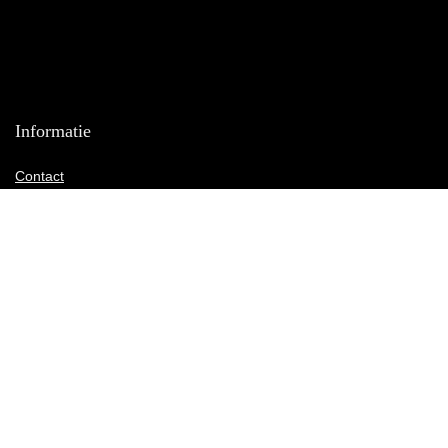
Informatie
Contact
Klantenservice
Over ons
Onze webshops
Vacature
Blogs
Privacybeleid
Adverteren
Contact