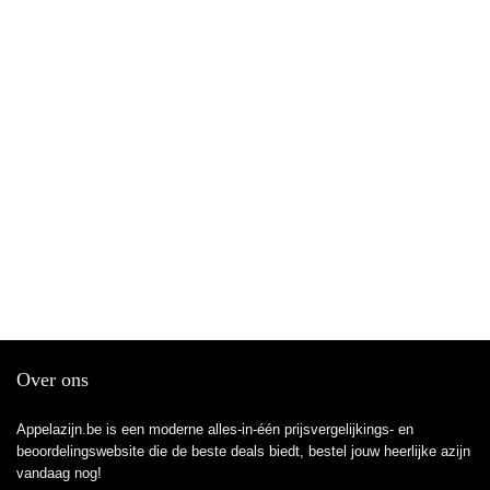
Over ons
Appelazijn.be is een moderne alles-in-één prijsvergelijkings- en
beoordelingswebsite die de beste deals biedt, bestel jouw heerlijke azijn
vandaag nog!