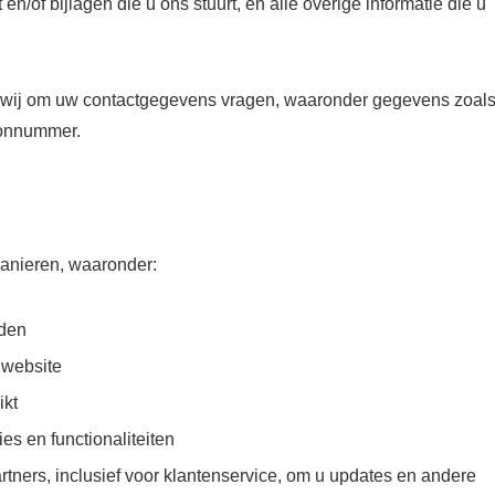
n/of bijlagen die u ons stuurt, en alle overige informatie die u
n wij om uw contactgegevens vragen, waaronder gegevens zoal
oonnummer.
manieren, waaronder:
uden
 website
ikt
es en functionaliteiten
tners, inclusief voor klantenservice, om u updates en andere