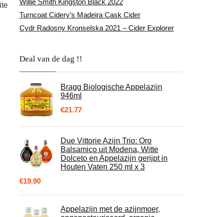
Willie Smith Kingston Black 2022
ite
Turncoat Cidery’s Madeira Cask Cider
Cydr Radosny Kronselska 2021 – Cider Explorer
Deal van de dag !!
Bragg Biologische Appelazijn
946ml
€
21.77
Due Vittorie Azijn Trio: Oro
Balsamico uit Modena, Witte
Dolceto en Appelazijn gerijpt in
Houten Vaten 250 ml x 3
€
19.90
Appelazijn met de azijnmoer,