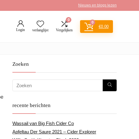
Nieuws en blogs lezen
0
0
€
0.00
Login
verlanglijst
Vergelijken
Zoeken
oe
recente berichten
Wassail van Big Fish Cider Co
Apfeltau Der Saure 2021 – Cider Explorer