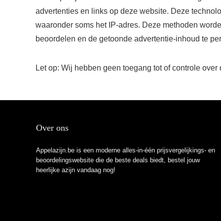
advertenties en links op deze website. Deze technolo
waaronder soms het IP-adres. Deze methoden worden 
beoordelen en de getoonde advertentie-inhoud te per
Let op: Wij hebben geen toegang tot of controle over
Over ons
Appelazijn.be is een moderne alles-in-één prijsvergelijkings- en
beoordelingswebsite die de beste deals biedt, bestel jouw
heerlijke azijn vandaag nog!