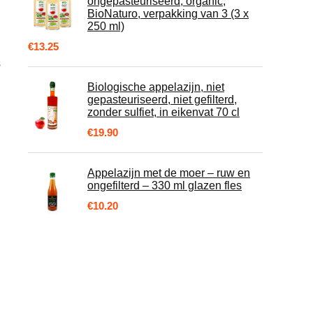
ongepasteuriseerd, organic,
BioNaturo, verpakking van 3 (3 x
250 ml)
€
13.25
s
Biologische appelazijn, niet
gepasteuriseerd, niet gefilterd,
zonder sulfiet, in eikenvat 70 cl
€
19.90
Appelazijn met de moer – ruw en
ongefilterd – 330 ml glazen fles
€
10.20