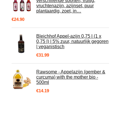
verschillende soorten, fruitig,
vruchtenazijn, azijnset, puur
plantaardig, zoet, in…
€
24.90
Bleichhof Appel-azijn 0,75 l (1 x
0,75 l) | 5% zuur, natuurlijk gegoren
| veganistisch
€
31.99
Rawsome - Appelazijn (gember &
curcuma) with the mother bio -
500ml
€
14.19