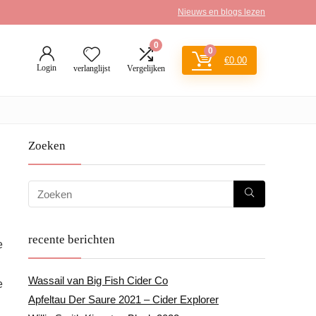
Nieuws en blogs lezen
0
0
€
0.00
Login
verlanglijst
Vergelijken
Zoeken
recente berichten
e
Wassail van Big Fish Cider Co
e
Apfeltau Der Saure 2021 – Cider Explorer