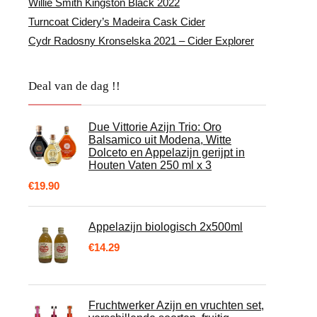
Willie Smith Kingston Black 2022
Turncoat Cidery’s Madeira Cask Cider
Cydr Radosny Kronselska 2021 – Cider Explorer
Deal van de dag !!
Due Vittorie Azijn Trio: Oro
Balsamico uit Modena, Witte
Dolceto en Appelazijn gerijpt in
n
Houten Vaten 250 ml x 3
€
19.90
Appelazijn biologisch 2x500ml
€
14.29
Fruchtwerker Azijn en vruchten set,