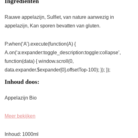
Ingrediënten
Rauwe appelazijn, Sulfiet, van nature aanwezig in
appelazijn, Kan sporen bevatten van gluten.
P.when(‘A’).execute(function(A) {
A.on(‘a:expander:toggle_description:toggle:collapse’,
function(data) { window.scroll(0,
data.expander.$expander[0].offsetTop-100); }); });
Inhoud doos:
Appelazijn Bio
Meer bekijken
Inhoud: 1000ml