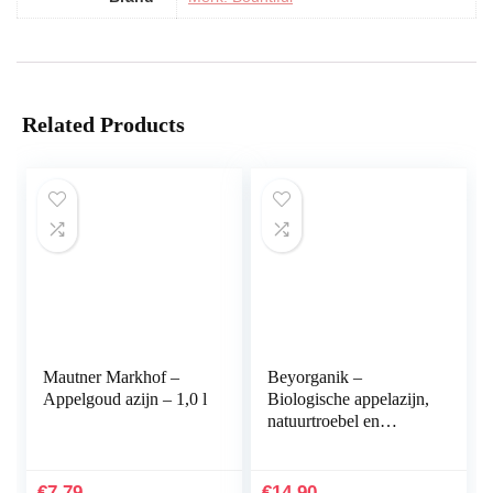
Related Products
Mautner Markhof –
Beyorganik –
Appelgoud azijn – 1,0 l
Biologische appelazijn,
natuurtroebel en
ongefilterd met
azijnmoer (500
€
7.79
€
14.90