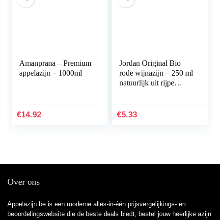
Amanprana – Premium
Jordan Original Bio
appelazijn – 1000ml
rode wijnazijn – 250 ml
natuurlijk uit rijpe
druiven zonder
conserveringsmiddelen
/ additieven
€
14.92
€
5.33
Over ons
Appelazijn.be is een moderne alles-in-één prijsvergelijkings- en
beoordelingswebsite die de beste deals biedt, bestel jouw heerlijke azijn