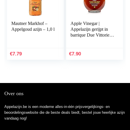
Mautner Markhof –
Apple Vinegar |
Appelgoud azijn – 1,0 l
Appelazijn gerijpt in
barrique Due Vittorie
500ml
€
7.79
€
7.90
Over ons
Appelazijn.be is een moderne alles-in-één prijsvergelijkings- en
beoordelingswebsite die de beste deals biedt, bestel jouw heerlijke azijn
vandaag nog!