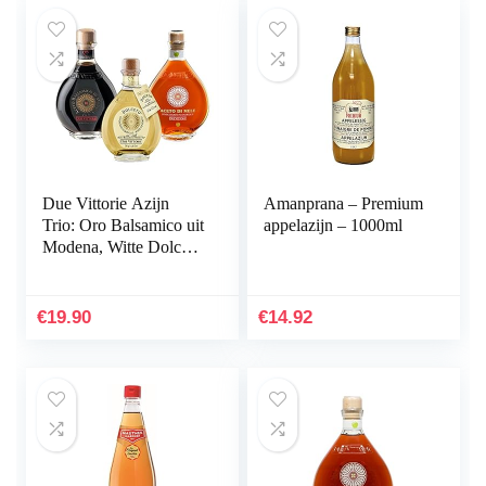
Due Vittorie Azijn
Amanprana – Premium
Trio: Oro Balsamico uit
appelazijn – 1000ml
Modena, Witte Dolceto
en Appelazijn gerijpt in
Houten Vaten 250 ml x
3
€
19.90
€
14.92