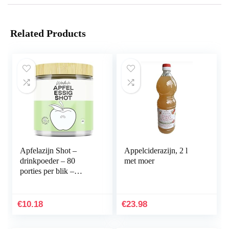
Related Products
Apfelazijn Shot –
Appelciderazijn, 2 l
drinkpoeder – 80
met moer
porties per blik –
natuurlijke ingrediënten
– van appelvelazijn
natuurlijke troebel…
€
10.18
€
23.98