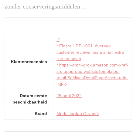
zonder conserveringsmiddelen…
-*
* Fix for UDP-1061. Average
customer reviews has a small extra
line on hover
Klantenrecensies
* https:–omni-grok.amazon.com-xref-
src-appgroup-websiteTemplates-
retail-SoftlinesDetailPageAssets-udp-
intl-lo
Datum eerste
25 april 2022
beschikbaarheid
Brand
Merk: Jordan Olivenöl