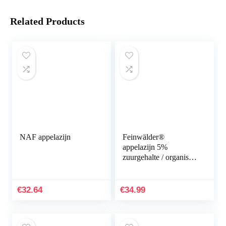
Related Products
NAF appelazijn
Feinwälder®
appelazijn 5%
zuurgehalte / organisch
en zonder
toevoegingen / 10 liter
in jerrycan / uit 100%
€
32.64
€
34.99
biologisch…