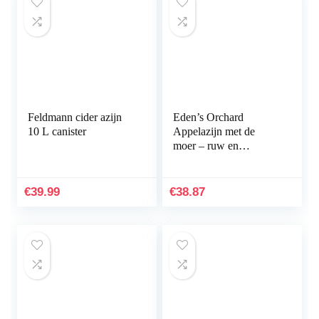
Feldmann cider azijn
Eden’s Orchard
10 L canister
Appelazijn met de
moer – ruw en
ongefilterd – 5 liter
jerrycan
€
39.99
€
38.87