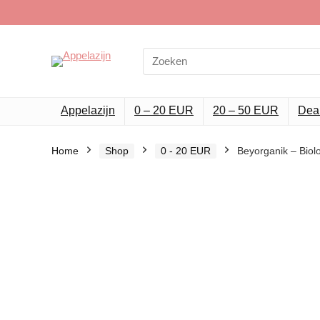
Search
for:
Appelazijn
0 – 20 EUR
20 – 50 EUR
Dea
Home
Shop
0 - 20 EUR
Beyorganik – Biolo