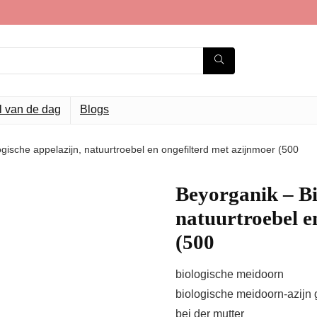
l van de dag
Blogs
gische appelazijn, natuurtroebel en ongefilterd met azijnmoer (500
Beyorganik – Bi
natuurtroebel e
(500
biologische meidoorn
biologische meidoorn-azijn g
bei der mutter