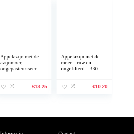
Appelazijn met de
Appelazijn met de
azijnmoer,
moer – ruw en
ongepasteuriseerd,
ongefilterd – 330
organic, BioNaturo,
ml glazen fles
verpakking van 3
(3 x 250 ml)
€
13.25
€
10.20
Informatie
Contact