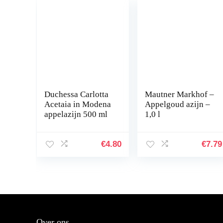
Duchessa Carlotta
Mautner Markhof –
Acetaia in Modena
Appelgoud azijn –
appelazijn 500 ml
1,0 l
€
4.80
€
7.79
Over ons