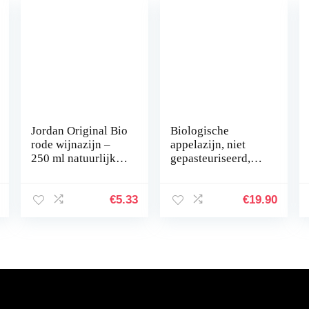
Jordan Original Bio
Biologische
rode wijnazijn –
appelazijn, niet
250 ml natuurlijk
gepasteuriseerd,
uit rijpe druiven
niet gefilterd,
zonder
zonder sulfiet, in
conserveringsmidd
eikenvat 70 cl
€
5.33
€
19.90
elen / additieven