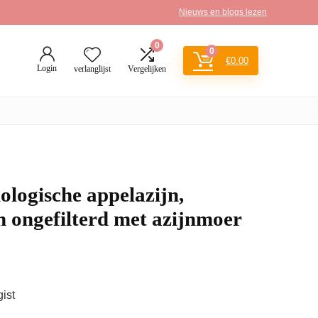
Nieuws en blogs lezen
0
0
€
0.00
Login
verlanglijst
Vergelijken
ologische appelazijn,
n ongefilterd met azijnmoer
ist