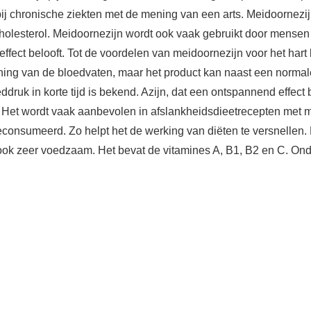
j chronische ziekten met de mening van een arts. Meidoornezij
cholesterol. Meidoornezijn wordt ook vaak gebruikt door mensen
effect belooft. Tot de voordelen van meidoornezijn voor het har
ening van de bloedvaten, maar het product kan naast een normal
ruk in korte tijd is bekend. Azijn, dat een ontspannend effect bi
et wordt vaak aanbevolen in afslankheidsdieetrecepten met me
consumeerd. Zo helpt het de werking van diëten te versnellen. 
 ook zeer voedzaam. Het bevat de vitamines A, B1, B2 en C. On