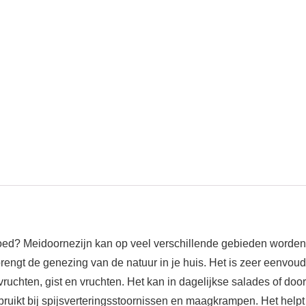
oed? Meidoornezijn kan op veel verschillende gebieden worden g
brengt de genezing van de natuur in je huis. Het is zeer eenvou
ruchten, gist en vruchten. Het kan in dagelijkse salades of do
bruikt bij spijsverteringsstoornissen en maagkrampen. Het hel