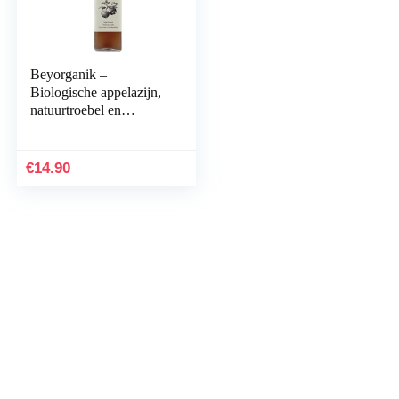
Beyorganik –
Biologische appelazijn,
natuurtroebel en
ongefilterd met
azijnmoer (500
€
14.90