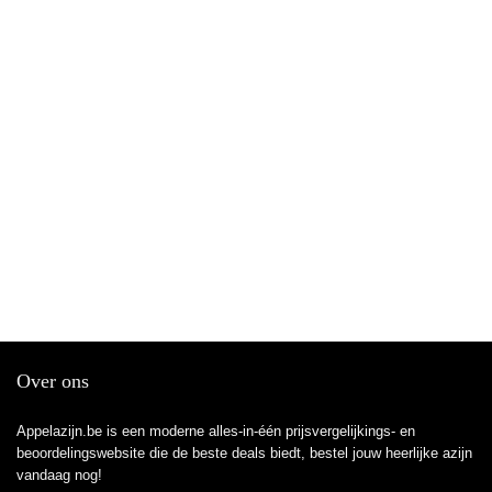
Over ons
Appelazijn.be is een moderne alles-in-één prijsvergelijkings- en
beoordelingswebsite die de beste deals biedt, bestel jouw heerlijke azijn
vandaag nog!