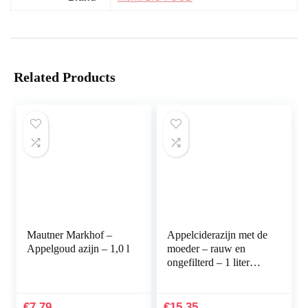
Related Products
Mautner Markhof –
Appelciderazijn met de
Appelgoud azijn – 1,0 l
moeder – rauw en
ongefilterd – 1 liter
glazen fles – 30 fl oz –
1000ml
€
7.79
€
15.35