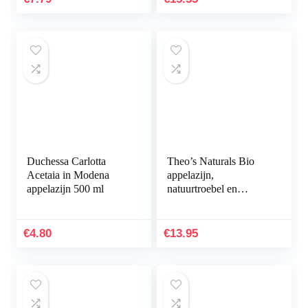
Duchessa Carlotta
Theo’s Naturals Bio
Acetaia in Modena
appelazijn,
appelazijn 500 ml
natuurtroebel en
ongefilterd met
kurkuma en kaneel
(500 ml)
€
4.80
€
13.95