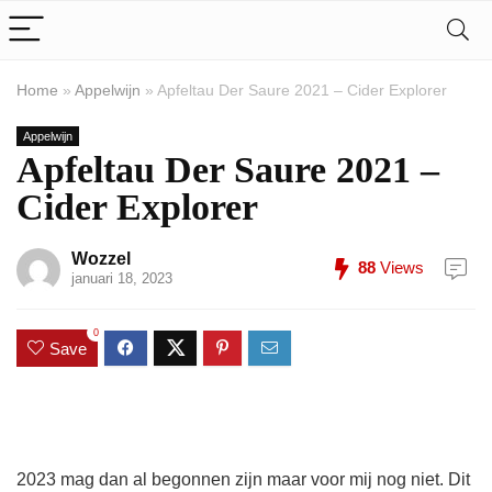
Home
»
Appelwijn
»
Apfeltau Der Saure 2021 – Cider Explorer
Appelwijn
Apfeltau Der Saure 2021 –
Cider Explorer
Wozzel
88
Views
januari 18, 2023
0
Save
2023 mag dan al begonnen zijn maar voor mij nog niet. Dit