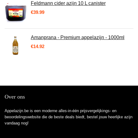
Feldmann cider azijn 10 L canister
€
39.99
Amanprana - Premium appelazijn - 1000ml
€
14.92
Over ons
Appelazijn.be is een moderne alles-in-één prijsvergelijkings- en
beoordelingswebsite die de beste deals biedt, bestel jouw heerlijke azijn
vandaag nog!