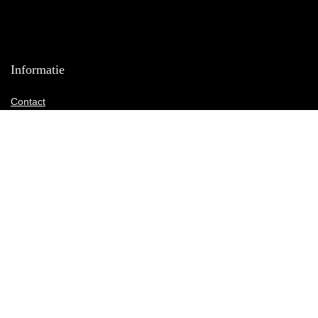
Informatie
Contact
Klantenservice
Over ons
Onze webshops
Vacature
Blogs
Privacybeleid
Adverteren
Contact
appelazijn.be