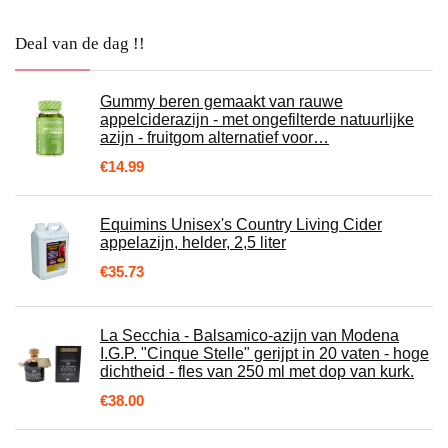
Deal van de dag !!
Gummy beren gemaakt van rauwe
appelciderazijn - met ongefilterde natuurlijke
azijn - fruitgom alternatief voor…
€
14.99
Equimins Unisex's Country Living Cider
appelazijn, helder, 2,5 liter
€
35.73
La Secchia - Balsamico-azijn van Modena
I.G.P. "Cinque Stelle" gerijpt in 20 vaten - hoge
dichtheid - fles van 250 ml met dop van kurk.
€
38.00