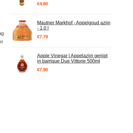
€
4.80
Mautner Markhof - Appelgoud azijn
- 1,0 l
ag
€
7.79
er
Apple Vinegar | Appelazijn gerijpt
in barrique Due Vittorie 500ml
€
7.90