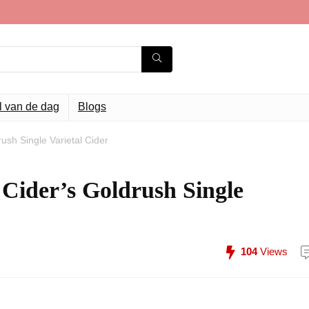
l van de dag
Blogs
sh Single Varietal Cider
Cider’s Goldrush Single
104
Views