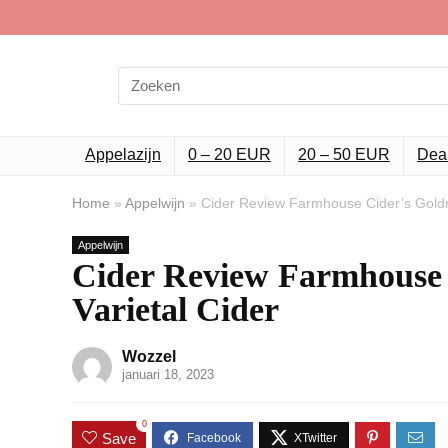
Search
for:
Appelazijn
0 – 20 EUR
20 – 50 EUR
Dea
Home
»
Appelwijn
»
Cider Review Farmhouse Cider’s Goldru
Appelwijn
Cider Review Farmhouse 
Varietal Cider
Wozzel
januari 18, 2023
0
Save