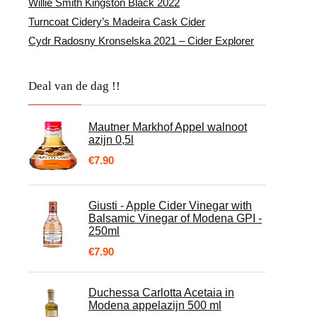
Willie Smith Kingston Black 2022
Turncoat Cidery’s Madeira Cask Cider
Cydr Radosny Kronselska 2021 – Cider Explorer
Deal van de dag !!
Mautner Markhof Appel walnoot
azijn 0,5l
€
7.90
Giusti - Apple Cider Vinegar with
Balsamic Vinegar of Modena GPI -
250ml
€
7.90
Duchessa Carlotta Acetaia in
Modena appelazijn 500 ml