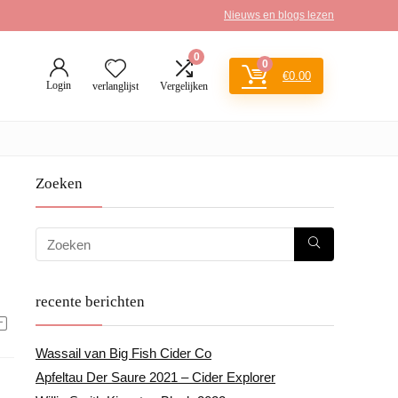
Nieuws en blogs lezen
0
0
€
0.00
Login
verlanglijst
Vergelijken
Zoeken
recente berichten
Wassail van Big Fish Cider Co
Apfeltau Der Saure 2021 – Cider Explorer