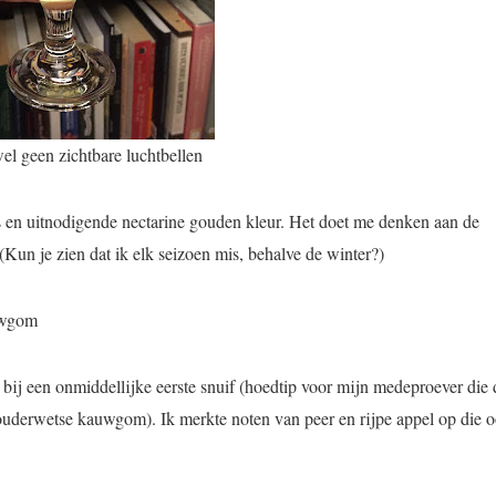
wel geen zichtbare luchtbellen
as en uitnodigende nectarine gouden kleur. Het doet me denken aan de
Kun je zien dat ik elk seizoen mis, behalve de winter?)
auwgom
j een onmiddellijke eerste snuif (hoedtip voor mijn medeproever die 
n ouderwetse kauwgom). Ik merkte noten van peer en rijpe appel op die 